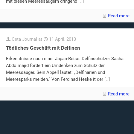
mit diesen Meeressäugern dringend
[…]
Read more
Ceta Journal
at
11 April, 2013
Tödliches Geschäft mit Delfinen
Erkenntnisse nach einer Japan-Reise. Delfinschützer Sasha
Abdolmajid fordert ein Umdenken zum Schutz der
Meeressäuger. Sein Appell lautet: „Delfinarien und
Meeresparks meiden.“ Von Ferdinad Heske it der
[…]
Read more