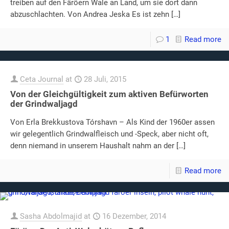
treiben auf den Färöern Wale an Land, um sie dort dann
abzuschlachten. Von Andrea Jeska Es ist zehn
[…]
1
Read more
Ceta Journal
at
28 Juli, 2015
Von der Gleichgültigkeit zum aktiven Befürworten
der Grindwaljagd
Von Erla Brekkustova Tórshavn – Als Kind der 1960er assen
wir gelegentlich Grindwalfleisch und -Speck, aber nicht oft,
denn niemand in unserem Haushalt nahm an der
[…]
Read more
Sasha Abdolmajid
at
16 Dezember, 2014