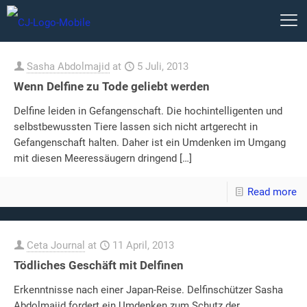
Sasha Abdolmajid
at
5 Juli, 2013
Wenn Delfine zu Tode geliebt werden
Delfine leiden in Gefangenschaft. Die hochintelligenten und
selbstbewussten Tiere lassen sich nicht artgerecht in
Gefangenschaft halten. Daher ist ein Umdenken im Umgang
mit diesen Meeressäugern dringend
[…]
Read more
Ceta Journal
at
11 April, 2013
Tödliches Geschäft mit Delfinen
Erkenntnisse nach einer Japan-Reise. Delfinschützer Sasha
Abdolmajid fordert ein Umdenken zum Schutz der