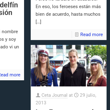
delfín
En eso, los feroeses están más
sión
bien de acuerdo, hasta muchos
[…]
mi nombre
Read more
os y soy
sado vi un
Read more
Ceta Journal
at
29 julio,
2013