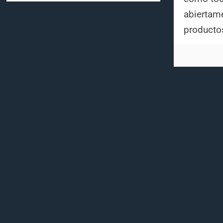
abiertam
producto
Selecciona un idioma
English
Deutsch
Español
Français
中文 (香港)
日本語