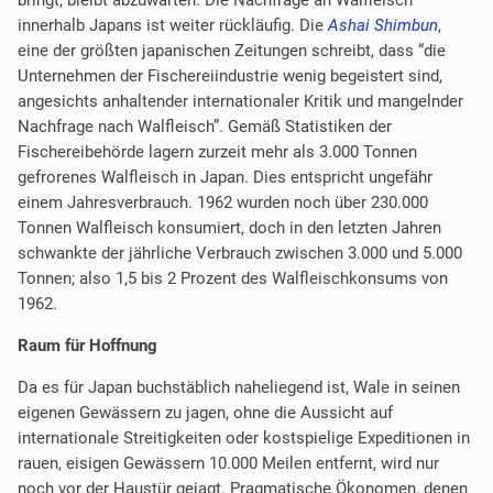
bringt, bleibt abzuwarten. Die Nachfrage an Walfleisch
innerhalb Japans ist weiter rückläufig. Die
Ashai Shimbun
,
eine der größten japanischen Zeitungen schreibt, dass “die
Unternehmen der Fischereiindustrie wenig begeistert sind,
angesichts anhaltender internationaler Kritik und mangelnder
Nachfrage nach Walfleisch”. Gemäß Statistiken der
Fischereibehörde lagern zurzeit mehr als 3.000 Tonnen
gefrorenes Walfleisch in Japan. Dies entspricht ungefähr
einem Jahresverbrauch. 1962 wurden noch über 230.000
Tonnen Walfleisch konsumiert, doch in den letzten Jahren
schwankte der jährliche Verbrauch zwischen 3.000 und 5.000
Tonnen; also 1,5 bis 2 Prozent des Walfleischkonsums von
1962.
Raum für Hoffnung
Da es für Japan buchstäblich naheliegend ist, Wale in seinen
eigenen Gewässern zu jagen, ohne die Aussicht auf
internationale Streitigkeiten oder kostspielige Expeditionen in
rauen, eisigen Gewässern 10.000 Meilen entfernt, wird nur
noch vor der Haustür gejagt. Pragmatische Ökonomen, denen