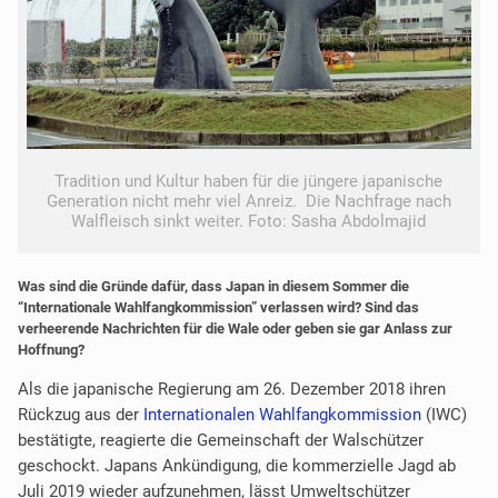
Tradition und Kultur haben für die jüngere japanische
Generation nicht mehr viel Anreiz. Die Nachfrage nach
Walfleisch sinkt weiter. Foto: Sasha Abdolmajid
Was sind die Gründe dafür, dass Japan in diesem Sommer die
“Internationale Wahlfangkommission” verlassen wird? Sind das
verheerende Nachrichten für die Wale oder geben sie gar Anlass zur
Hoffnung?
Als die japanische Regierung am 26. Dezember 2018 ihren
Rückzug aus der
Internationalen Wahlfangkommission
(IWC)
bestätigte, reagierte die Gemeinschaft der Walschützer
geschockt. Japans Ankündigung, die kommerzielle Jagd ab
Juli 2019 wieder aufzunehmen, lässt Umweltschützer