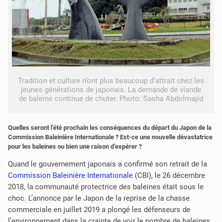
Tradition et culture n’ont plus beaucoup d’attrait chez les
jeunes générations de japonais. La demande de viande
de baleine continue de chuter. Photo: Sasha Abdolmajid
Quelles seront l’été prochain les conséquences du départ du Japon de la
Commission Baleinière Internationale ? Est-ce une nouvelle dévastatrice
pour les baleines ou bien une raison d’espérer ?
Quand le gouvernement japonais a confirmé son retrait de la
Commission Baleinière Internationale
(CBI), le 26 décembre
2018, la communauté protectrice des baleines était sous le
choc. L’annonce par le Japon de la reprise de la chasse
commerciale en juillet 2019 a plongé les défenseurs de
l’environnement dans la crainte de voir le nombre de baleines