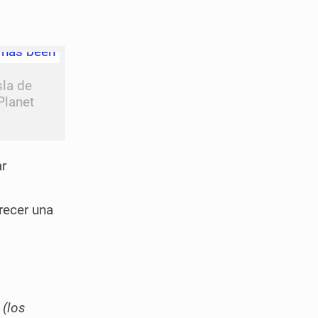
sla de
Planet
ar
recer una
 (los