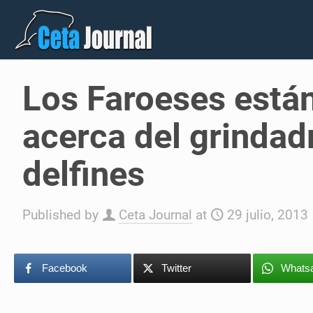
Los Faroeses están
acerca del grindad
delfines
Published by
Ceta Journal
at
29 julio, 2013
Facebook
Twitter
Whats