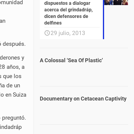
comunidad
dispuestos a dialogar
acerca del grindadráp,
dicen defensores de
van
delfines
29 julio, 2013
ó después.
lderones y
A Colossal ‘Sea Of Plastic’
28 años, a
 que los
ña de un
do en Suiza
Documentary on Cetacean Captivity
» preguntó.
rindadráp