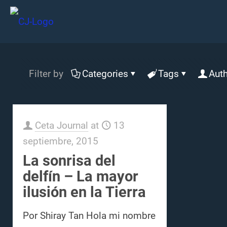
Filter by
Categories
Tags
Aut
Ceta Journal
at
13
septiembre, 2015
La sonrisa del
delfín – La mayor
ilusión en la Tierra
Por Shiray Tan Hola mi nombre