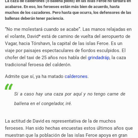
La caza de calderones (o ballena piloto) en las islas Feroe no
tardará
en
acabarse. En eso, los feroeses están más bien de acuerdo, hasta
muchos de los cazadores. Pero hasta que ocurra, los defensores de las
ballenas deberán tener paciencia.
“No me molestará cuando se acabe”. Las manos relajadas en
el volante, David* está de camino de vuelta del aeropuerto de
Vagar, hacia Tórshavn, la capital de las islas Feroe. Es un
viaje por paisajes espectaculares de fiordos esculpidos. El
chofer del taxi de 25 años nos habla del
grindadráp
, la caza
tradicional feroesa del calderón.
Admite que sí, ya ha matado
calderones
.
Si a caso hay una caza por aquí y no tengo carne de
ballena en el congelador, iré.
La actitud de David es representativa de la de muchos
feroeses. Han sido hechas encuestas estos últimos años que
muestran que la población de las islas Feroe apoya en gran