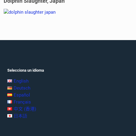
Dolphin Slaughter, Japan
Selecciona un idioma
English
Deutsch
Español
Français
中文 (香港)
日本語