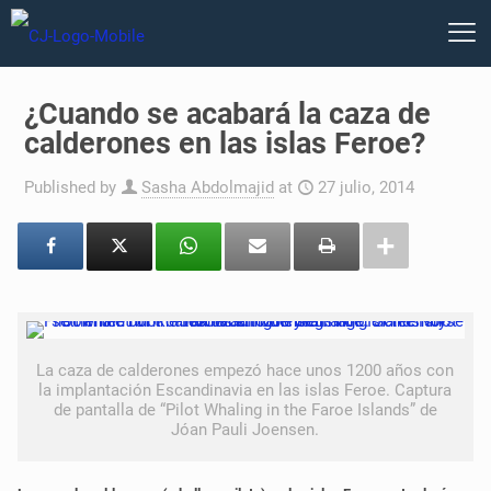
¿Cuando se acabará la caza de
calderones en las islas Feroe?
Published by
Sasha Abdolmajid
at
27 julio, 2014
La caza de calderones empezó hace unos 1200 años con
la implantación Escandinavia en las islas Feroe. Captura
de pantalla de “Pilot Whaling in the Faroe Islands” de
Jóan Pauli Joensen.