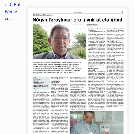
e
Dr.Pal
Weihe
est