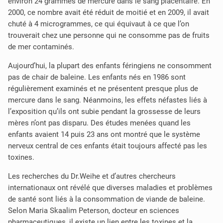
environ 24 grammes de mercure dans le sang placentaire. En
2000, ce nombre avait été réduit de moitié et en 2009, il avait
chuté à 4 microgrammes, ce qui équivaut à ce que l’on
trouverait chez une personne qui ne consomme pas de fruits
de mer contaminés.
Aujourd’hui, la plupart des enfants féringiens ne consomment
pas de chair de baleine. Les enfants nés en 1986 sont
régulièrement examinés et ne présentent presque plus de
mercure dans le sang. Néanmoins, les effets néfastes liés à
l’exposition qu’ils ont subie pendant la grossesse de leurs
mères n’ont pas disparu. Des études menées quand les
enfants avaient 14 puis 23 ans ont montré que le système
nerveux central de ces enfants était toujours affecté pas les
toxines.
Les recherches du Dr.Weihe et d’autres chercheurs
internationaux ont révélé que diverses maladies et problèmes
de santé sont liés à la consommation de viande de baleine.
Selon Maria Skaalim Peterson, docteur en sciences
pharmaceutiques, il existe un lien entre les toxines et la