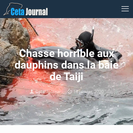
Chasse horrible aux
dauphins dans la baie
de Taiji
Ceta Journal
16 janvier, 2020