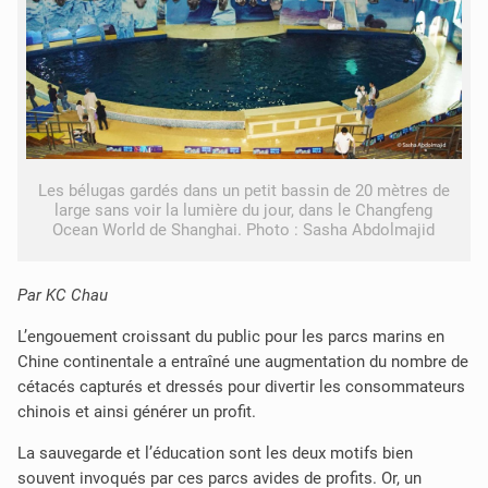
Les bélugas gardés dans un petit bassin de 20 mètres de
large sans voir la lumière du jour, dans le Changfeng
Ocean World de Shanghai. Photo : Sasha Abdolmajid
Par KC Chau
L’engouement croissant du public pour les parcs marins en
Chine continentale a entraîné une augmentation du nombre de
cétacés capturés et dressés pour divertir les consommateurs
chinois et ainsi générer un profit.
La sauvegarde et l’éducation sont les deux motifs bien
souvent invoqués par ces parcs avides de profits. Or, un