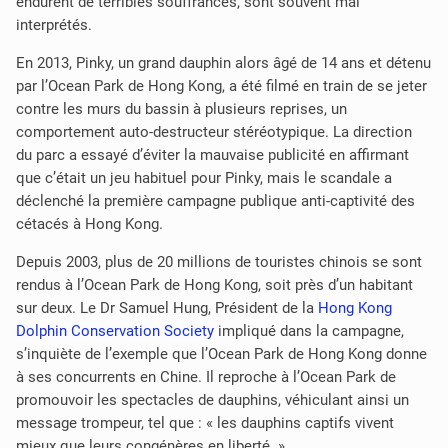
endurent de terribles souffrances, sont souvent mal
interprétés.
En 2013, Pinky, un grand dauphin alors âgé de 14 ans et détenu
par l’Ocean Park de Hong Kong, a été filmé en train de se jeter
contre les murs du bassin à plusieurs reprises, un
comportement auto-destructeur stéréotypique.
La direction
du parc a essayé d’éviter la mauvaise publicité
en affirmant
que c’était un jeu habituel pour Pinky, mais le scandale a
déclenché la première campagne publique anti-captivité des
cétacés à Hong Kong.
Depuis 2003, plus de 20 millions de touristes chinois se sont
rendus à l’Ocean Park de Hong Kong, soit près d’un habitant
sur deux. Le Dr Samuel Hung, Président de la
Hong Kong
Dolphin Conservation Society
impliqué dans la campagne,
s’inquiète de l’exemple que l’Ocean Park de Hong Kong donne
à ses concurrents en Chine. Il reproche à l’Ocean Park de
promouvoir les spectacles de dauphins, véhiculant ainsi un
message trompeur, tel que : « les dauphins captifs vivent
mieux que leurs congénères en liberté. »