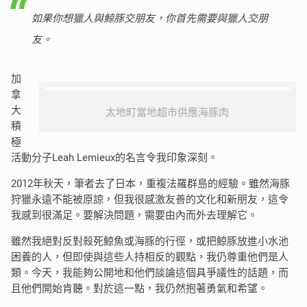
如果你想獵人與鯨豚交朋友，你首先需要與獵人交朋
友。
加
拿
大
太地町當地超市供應海豚肉
積
極
活動分子Leah Lemieux的名言令我印象深刻。
2012年秋天，筆者去了日本，重複法羅群島的經驗。雖然海豚
狩獵永遠不能被原諒，但我很感激友善的文化和新朋友，這令
我感到很滿足。要解決問題，需要由內而外去理解它。
雖然我絕對反對殺死鯨魚或海豚的行徑，或把鯨豚放進小水池
困養的人，但即使與這些人持相反的觀點，我仍尊重他們是人
類。今天，我能夠公開地和他們談論這個具爭議性的話題，而
且他們開始肯聽。對於這一點，我仍然抱著勇氣和希望。