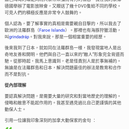
德國舉辦了電影放映會，又贈送了幾十DVD隻給不同的學校。
可見人們的積極反應是非常令人鼓舞的。
個人認為，要了解事實的真相是需要親自目擊的，所以我去了
歐洲的法羅群島（
Faroe Islands
）。那裡也有海豚狩獵活動，
叫
grindadráp
。對我來說，那是一個相當重要的經歷。
後來我到了日本，就如同在法羅群島一樣，我發現當地人是出
奇地友善和開明，他們與自己一直以來的“敵人”形象完全背道而
馳。從那時起，我馬上意識到，老是怪責別人是於事無補的。
無論是在法羅群島和日本，解決問題最佳的辦法是教育和合作
而不是對抗。
從內部理解
要認真解決問題，是需要大量的研究和對當地歷史的理解的。
侵略和敵意不能起作用的。我甚至遇見過比自己更謹慎的其他
動保人士。
引用一位讓我印象深刻的加拿大動保家的金句 ：