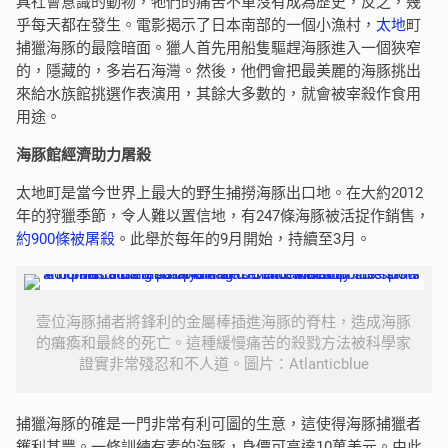
具社會意識的動物，牠們的痛苦不單沒有成為歷史，反之，幾
乎每天都在發生。電影揭示了日本南部的一個小漁村，
太地
町
捕獵海豚的最陰暗面。獵人首先用船隻驅趕海豚進入一個狹窄
的，隱藏的，多岩石海灣。然後，他們會把最美麗的海豚挑出
來給水族館挑選作表演用，其餘大多數的，就會被宰殺作食用
用途。
海豚館經濟助力屠殺
太地町是當今世界上最大的野生捕撈海豚出口地。在大約2012
年的狩獵季節，令人難以置信地，有247條海豚被活捉作銷售，
約900條被屠殺
。此舉於每年的9月開始，持續至3月。
壹位海豚捕者將鋒利的金屬棒插進海豚的脊柱，造成海豚
的癱瘓和最終的死亡。這種緩慢痛苦的殺戮方法被科學家
證實非常殘忍和不人道。圖片：Atlanticblue
捕獵海豚的確是一門非常有利可圖的生意，這使得海豚捕獵者
鑊利甚豐。一條訓練有素的海豚，身價可高達10萬美元。由此