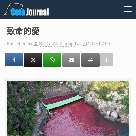
致命的愛
Published by
Sasha Abdolmajid
at
2013-07-05