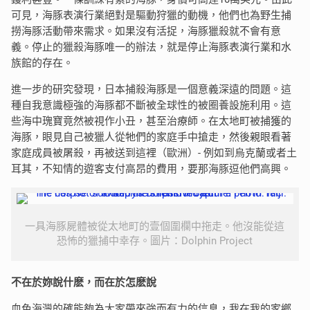
可見，海豚表演行業絕對是驅動狩獵的動機，他們也為野生捕
撈海豚活動帶來需求。如果沒有活捉，海豚獵殺就不會有意
義。停止的獵殺海豚唯一的辦法，就是停止海豚表演行業和水
族館的存在。
進一步的研究發現，日本捕殺海豚是一個意義深遠的問題。這
種自我意識極強的海豚都不斷被全球性的被圈養設施利用。這
些海中瑰寶竟然被視作小丑，甚至治療師。在太地町被捕獲的
海豚，眼見自己被獵人從牠們的家庭手中搶走，然後親眼看著
家庭成員被屠殺，再被送到這裡（歐洲）- 例如到烏克蘭或者土
耳其，不知情的遊客支付高昂的費用，要那海豚逗他們高興。
一具海豚屍體被從太地町的壹個圍欄中拖走。他沒能從這
恐怖的獵捕中幸存。圖片：Dolphin Project
不在於妳說什麽，而在於怎麽說
血色海灣的確能夠為大家帶來強而有力的信息，我在我的家鄉