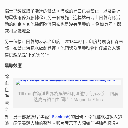
瑞士已經採取了漸進的做法。海豚的進口已被禁止，以及最近
的最後兩條海豚轉移到另一個設施，這標誌著瑞士困養海豚活
動的結束。其他幾個歐洲國家也是沒有困養的 – 例如英國，挪
威和克羅地亞。
另一個停止困養的表表者印度。2013年5月，印度的環境和森林
部宣布禁止海豚水族館營運，他們認為困養動物作俘虜為人類
提供娛樂是“不道德的”。
黑鯨效應
除
血
色
Tilikum在海洋世界為娛樂和利潤進行海豚表演。圈禁
海
造成背鰭歪曲 圖片：Magnolia Films
灣
之
外，另一部紀錄片”黑鯨”(
Blackfish
)的出現，令有越來越多人認
識工飼飼養殺人鯨的殘酷。影片展示了人類如何將這些極具社