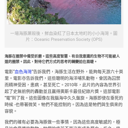
一場海豚屠殺後，鮮血染紅了日本太地町的小小海灣。圖
片：Oceanic Preservation Society (OPS)
海豚在圈禁中備受折磨。這些高度智慧、有自我意識的生物不可能被人
道的圈禁。因此，對待它們方式的思考的轉變迫在眉睫。
電影”
血色海灣
”告訴我們，海豚生活在野外，能夠每天游六十英
里。電影亦告訴我們，這些聰明的海洋哺乳動物，會因為囚禁
而精神受困，患病，甚至死亡。2010年，此片的內容為世界引
起了史無前例的轟動並且贏得奧斯卡最佳紀錄片獎。這部電影
“電”到了我。這些圖像在我腦海中久久盤旋。海豚即使在垂死的
時候 -也帶著微笑。牠們不能控制的。因為這是牠們與生俱來的
容貌。
我們的確有必要為海豚做一些事情，因為這些高度敏感的，極