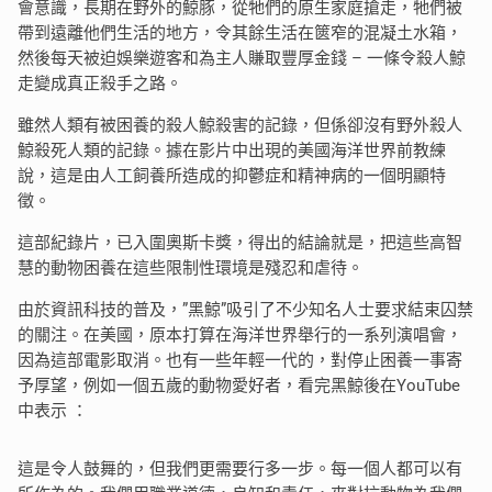
會意識，長期在野外的鯨豚，從牠們的原生家庭搶走，牠們被
帶到遠離他們生活的地方，令其餘生活在篋窄的混凝土水箱，
然後每天被迫娛樂遊客和為主人賺取豐厚金錢 – 一條令殺人鯨
走變成真正殺手之路。
雖然人類有被困養的殺人鯨殺害的記錄，但係卻沒有野外殺人
鯨殺死人類的記錄。據在影片中出現的美國海洋世界前教練
說，這是由人工飼養所造成的抑鬱症和精神病的一個明顯特
徵。
這部紀錄片，已入圍奧斯卡獎，得出的結論就是，把這些高智
慧的動物困養在這些限制性環境是殘忍和虐待。
由於資訊科技的普及，”黑鯨”吸引了不少知名人士要求結束囚禁
的關注。在美國，原本打算在海洋世界舉行的一系列演唱會，
因為這部電影取消。也有一些年輕一代的，對停止困養一事寄
予厚望，例如一個五歲的動物愛好者，看完黑鯨後在YouTube
中表示 ：
這是令人鼓舞的，但我們更需要行多一步。每一個人都可以有