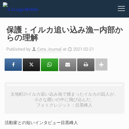
保護：イルカ追い込み漁—内部か
らの理解
Published by
Ceta Journal
at
2021-02-21
太地町のイルカ追い込み漁で捕まったイルカの囚人が、
小さな囲いの中に飛び込んだ。
フォトクレジット：目黒峰人
活動家との短いインタビュー目黒峰人