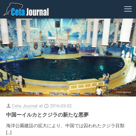
Ceta Journal
at
2016-03-02
中国ーイルカとクジラの新たな悪夢
海洋公園建設の拡大により、中国では囚われたクジラ目類
[…]